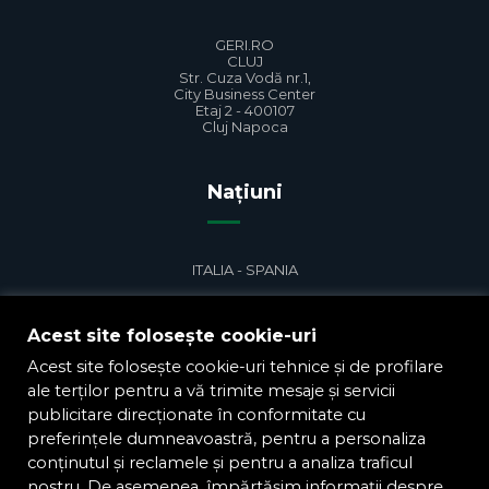
GERI.RO
CLUJ
Str. Cuza Vodă nr.1,
City Business Center
Etaj 2 - 400107
Cluj Napoca
Națiuni
ITALIA - SPANIA
FRANȚA - MAREA BRITANIE
Acest site folosește cookie-uri
GERMANIA - ROMÂNIA
Acest site folosește cookie-uri tehnice și de profilare
ale terților pentru a vă trimite mesaje și servicii
Geri în lume
publicitare direcționate în conformitate cu
preferințele dumneavoastră, pentru a personaliza
conținutul și reclamele și pentru a analiza traficul
nostru. De asemenea, împărtășim informații despre