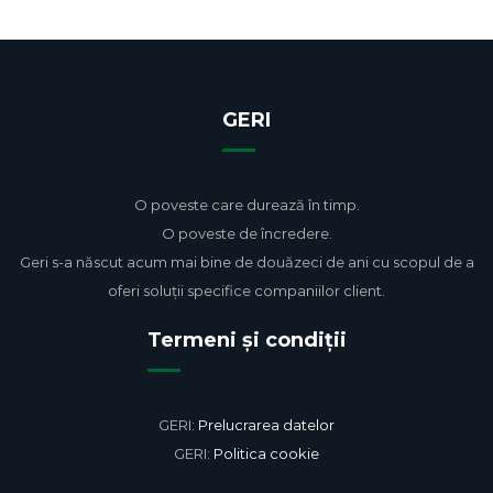
GERI
O poveste care durează în timp.
O poveste de încredere.
Geri s-a născut acum mai bine de douăzeci de ani cu scopul de a
oferi soluții specifice companiilor client.
Termeni și condiții
GERI:
Prelucrarea datelor
GERI:
Politica cookie