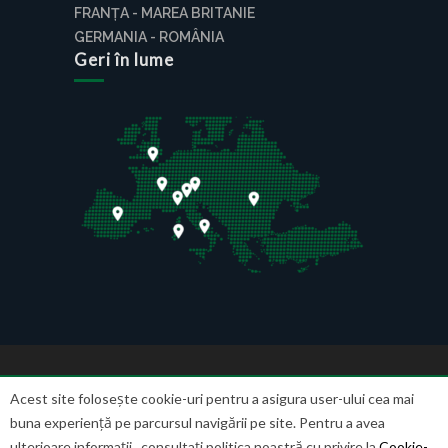
FRANȚA - MAREA BRITANIE
GERMANIA - ROMÂNIA
Geri în lume
DESPRE NOI
LUCREAZĂ CU NOI
Acest site folosește cookie-uri pentru a asigura user-ului cea mai
AUTOSERVIRE
ȘTIRI
CONTACT
buna experiență pe parcursul navigării pe site. Pentru a avea
Copyright © 2021 Toate drepturile rezervate. Facut
de
Indivisual
ulterioare informații , consultați politica noastră cu privire la
Cookie-