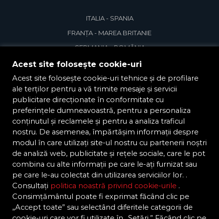
ITALIA - SPANIA
FRANȚA - MAREA BRITANIE
GERMANIA - ROMÂNIA
Acest site folosește cookie-uri
Geri în lume
Acest site folosește cookie-uri tehnice și de profilare
ale terților pentru a vă trimite mesaje și servicii
publicitare direcționate în conformitate cu
preferințele dumneavoastră, pentru a personaliza
conținutul și reclamele și pentru a analiza traficul
nostru. De asemenea, împărtășim informații despre
modul în care utilizați site-ul nostru cu partenerii noștri
de analiză web, publicitate și rețele sociale, care le pot
combina cu alte informații pe care le-ați furnizat sau
pe care le-au colectat din utilizarea serviciilor lor. .
Consultați
politica noastră privind cookie-urile
.
Consimțământul poate fi exprimat făcând clic pe
„Accept toate” sau selectând diferitele categorii de
cookie-uri care vor fi utilizate în „Setări.” Făcând clic pe