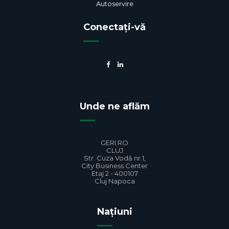
Autoservire
Conectați-vă
Unde ne aflăm
GERI.RO
CLUJ
Str. Cuza Vodă nr.1,
City Business Center
Etaj 2 - 400107
Cluj Napoca
Națiuni